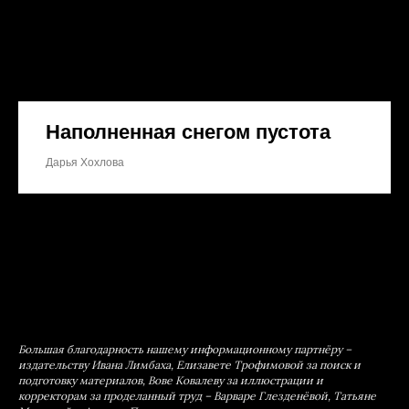
Наполненная снегом пустота
Дарья Хохлова
Большая благодарность нашему информационному партнёру –
издательству Ивана Лимбаха, Елизавете Трофимовой за поиск и
подготовку материалов, Вове Ковалеву за иллюстрации и
корректорам за проделанный труд – Варваре Глезденёвой, Татьяне