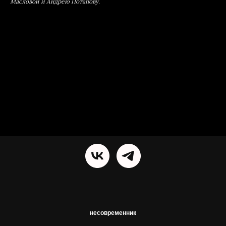
Масловой и Андрею Потапову.
несовременник