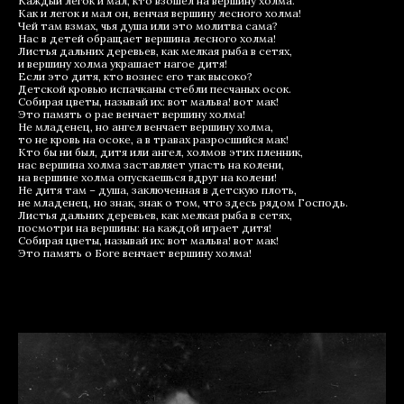
Каждый легок и мал, кто взошел на вершину холма.
Как и легок и мал он, венчая вершину лесного холма!
Чей там взмах, чья душа или это молитва сама?
Нас в детей обращает вершина лесного холма!
Листья дальних деревьев, как мелкая рыба в сетях,
и вершину холма украшает нагое дитя!
Если это дитя, кто вознес его так высоко?
Детской кровью испачканы стебли песчаных осок.
Собирая цветы, называй их: вот мальва! вот мак!
Это память о рае венчает вершину холма!
Не младенец, но ангел венчает вершину холма,
то не кровь на осоке, а в травах разросшийся мак!
Кто бы ни был, дитя или ангел, холмов этих пленник,
нас вершина холма заставляет упасть на колени,
на вершине холма опускаешься вдруг на колени!
Не дитя там – душа, заключенная в детскую плоть,
не младенец, но знак, знак о том, что здесь рядом Господь.
Листья дальних деревьев, как мелкая рыба в сетях,
посмотри на вершины: на каждой играет дитя!
Собирая цветы, называй их: вот мальва! вот мак!
Это память о Боге венчает вершину холма!