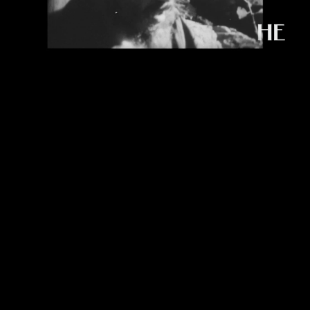
BOYZ
She has been nominated for an Academy Award, two Grammy Awards, and the
Mercury Prize