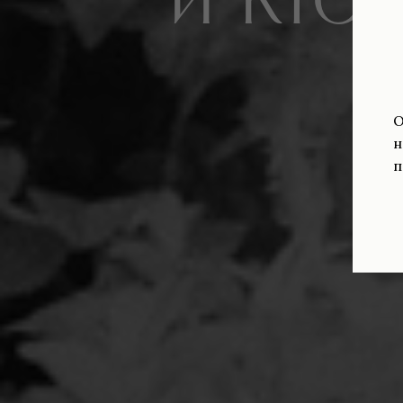
и кто
О
н
п